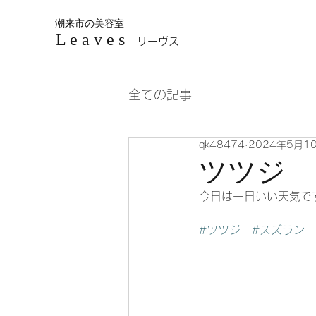
潮来市の美容室
L e a v e s
リーヴス
全ての記事
qk48474
2024年5月1
ツツジ
今日は一日いい天気です
#ツツジ
#スズラン