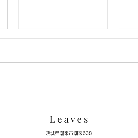
キャ
ミクロの世界に広がる苔の森
L e a v e s
茨城県潮来市潮来638