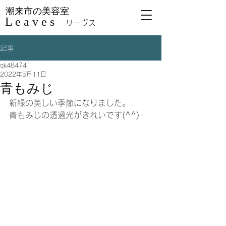
潮来市の美容室
L e a v e s
リーヴス
記事
qk48474
2022年5月11日
青もみじ
新緑の美しい季節になりました。
青もみじの透過光がきれいです(^^)