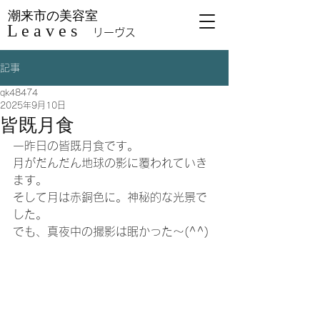
潮来市の美容室
L e a v e s
リーヴス
記事
qk48474
2025年9月10日
皆既月食
一昨日の皆既月食です。
月がだんだん地球の影に覆われていき
ます。
そして月は赤銅色に。神秘的な光景で
した。
でも、真夜中の撮影は眠かった～(^^)