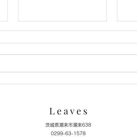
キャ
ミクロの世界に広がる苔の森
L e a v e s
茨城県潮来市潮来638
0299-63-1578