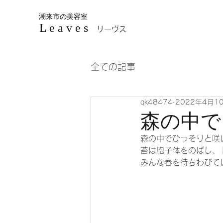
潮来市の美容室
L e a v e s
リーヴス
全ての記事
qk48474
2022年4月1
森の中で
森の中でひっそりと咲
苔は胞子体をのばし、
みんな春を待ちわびてい