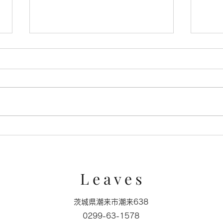
キャ
ミクロの世界に広がる苔の森
L e a v e s
茨城県潮来市潮来638
0299-63-1578