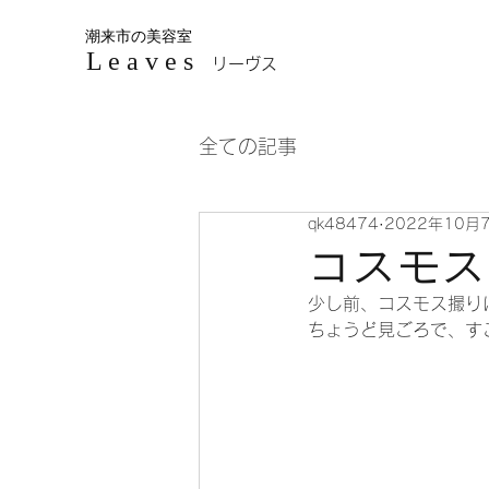
潮来市の美容室
L e a v e s
リーヴス
全ての記事
qk48474
2022年10月
コスモス
少し前、コスモス撮り
ちょうど見ごろで、すご