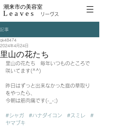
潮来市の美容室
L e a v e s
リーヴス
記事
qk48474
2024年4月24日
里山の花たち
里山の花たち　毎年いつものところで
咲いてます(^^)
昨日はずっと出来なかった庭の草取り
をやったら、
今朝は筋肉痛です(-_-;)
#シャガ
#ハナダイコン
#スミレ
#
ヤマブキ