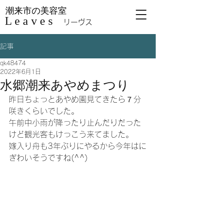
潮来市の美容室
L e a v e s
リーヴス
記事
qk48474
2022年6月1日
水郷潮来あやめまつり
昨日ちょっとあやめ園見てきたら７分
咲きくらいでした。
午前中小雨が降ったり止んだりだった
けど観光客もけっこう来てました。
嫁入り舟も3年ぶりにやるから今年はに
ぎわいそうですね(^^)