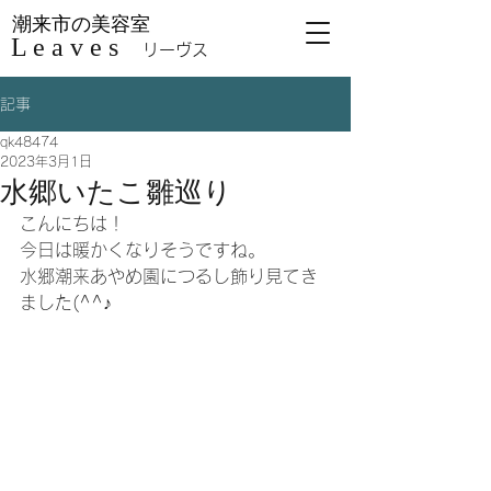
潮来市の美容室
L e a v e s
リーヴス
記事
qk48474
2023年3月1日
水郷いたこ雛巡り
こんにちは！
今日は暖かくなりそうですね。
水郷潮来あやめ園につるし飾り見てき
ました(^^♪