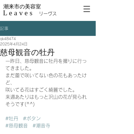
潮来市の美容室
L e a v e s
リーヴス
記事
qk48474
2025年4月24日
慈母観音の牡丹
一昨日、慈母観音に牡丹を撮りに行っ
てきました。
まだ蕾で咲いてない色の花もあったけ
ど、
咲いてる花はすごく綺麗でした。
来週あたりはもっと沢山の花が見られ
そうです(^^)
#牡丹
#ボタン
#慈母観音
#潮音寺