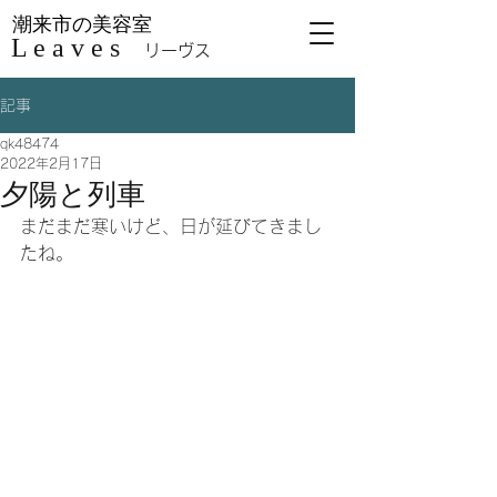
潮来市の美容室
L e a v e s
リーヴス
記事
qk48474
2022年2月17日
夕陽と列車
まだまだ寒いけど、日が延びてきまし
たね。