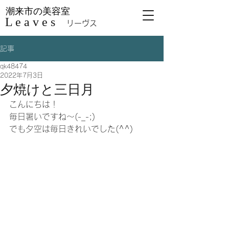
潮来市の美容室
L e a v e s
リーヴス
記事
qk48474
2022年7月3日
夕焼けと三日月
こんにちは！
毎日暑いですね～(-_-;)
でも夕空は毎日きれいでした(^^)