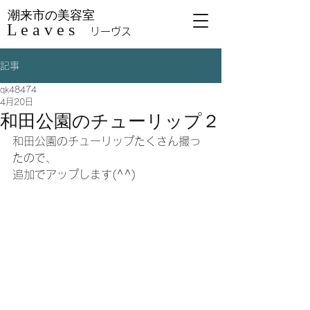
潮来市の美容室
L e a v e s
リーヴス
記事
qk48474
4月20日
和田公園のチューリップ２
和田公園のチューリップたくさん撮っ
たので、
追加でアップします(^^)