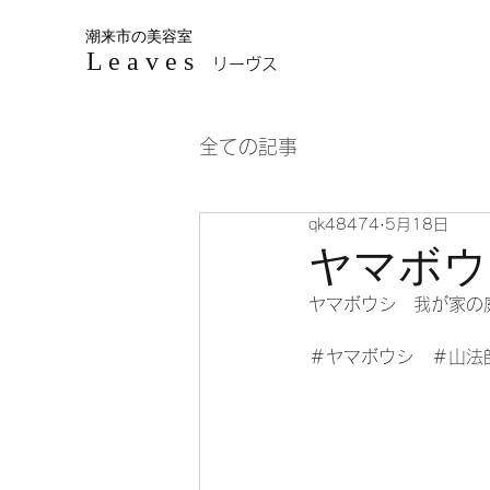
潮来市の美容室
L e a v e s
リーヴス
全ての記事
qk48474
5月18日
ヤマボウ
ヤマボウシ　我が家の
＃ヤマボウシ　＃山法