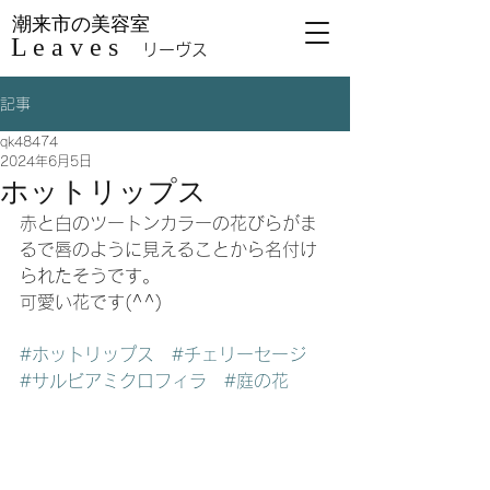
潮来市の美容室
L e a v e s
リーヴス
記事
qk48474
2024年6月5日
ホットリップス
赤と白のツートンカラーの花びらがま
るで唇のように見えることから名付け
られたそうです。
可愛い花です(^^)
#ホットリップス
#チェリーセージ
#サルビアミクロフィラ
#庭の花