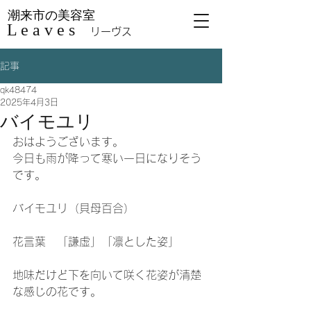
潮来市の美容室
L e a v e s
リーヴス
記事
qk48474
2025年4月3日
バイモユリ
おはようございます。
今日も雨が降って寒い一日になりそう
です。
バイモユリ（貝母百合）
花言葉　「謙虚」「凛とした姿」
地味だけど下を向いて咲く花姿が清楚
な感じの花です。