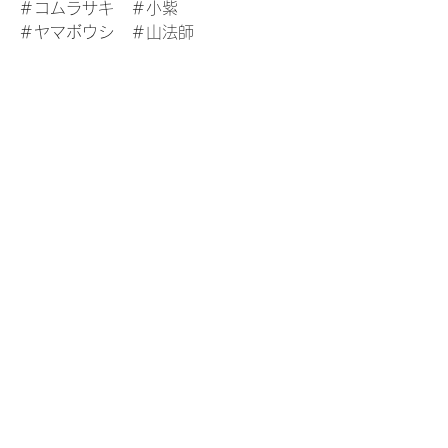
＃コムラサキ　＃小紫
＃ヤマボウシ　＃山法師