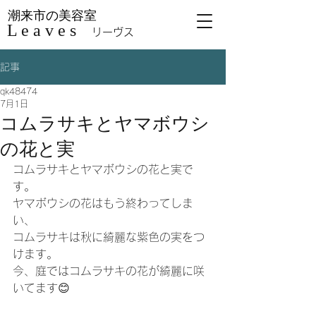
潮来市の美容室
L e a v e s
リーヴス
記事
qk48474
7月1日
コムラサキとヤマボウシ
の花と実
コムラサキとヤマボウシの花と実で
す。
ヤマボウシの花はもう終わってしま
い、
コムラサキは秋に綺麗な紫色の実をつ
けます。
今、庭ではコムラサキの花が綺麗に咲
いてます😊