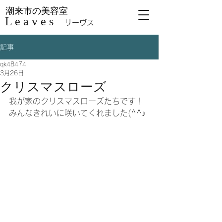
潮来市の美容室
L e a v e s
リーヴス
記事
qk48474
3月26日
クリスマスローズ
我が家のクリスマスローズたちです！
みんなきれいに咲いてくれました(^^♪