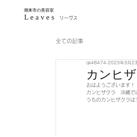
潮来市の美容室
L e a v e s
リーヴス
全ての記事
qk48474
2023年3月2
カンヒザ
おはようございます！
カンヒザクラ　沖縄で
うちのカンヒザクラはソ