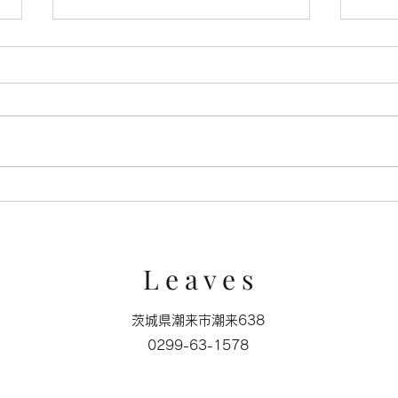
キャ
ミクロの世界に広がる苔の森
L e a v e s
茨城県潮来市潮来638
0299-63-1578