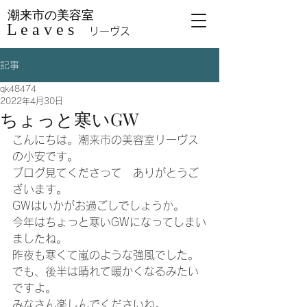
潮来市の美容室
L e a v e s
リーヴス
記事
qk48474
2022年4月30日
ちょっと寒いGW
こんにちは。潮来市の美容室リーヴス
の小安です。
ブログ見てくださって　ありがとうご
ざいます。
GWはいかがお過ごしでしょうか。
今年はちょっと寒いGWになってしまい
ましたね。
昨夜も寒くて嵐のような強風でした。
でも、後半は晴れて暖かくなるみたい
ですよ。
みなさん楽しんでくださいね。