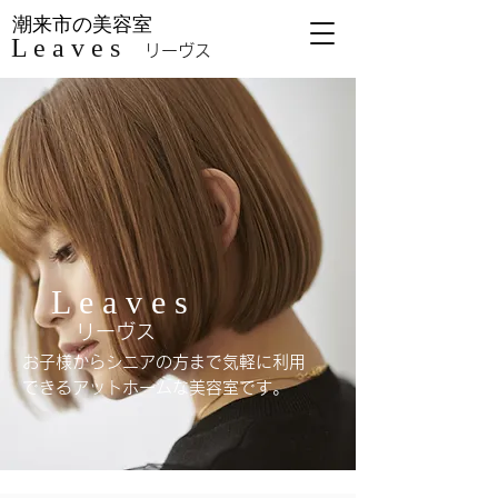
潮来市の美容室
L e a v e s
リーヴス
L e a v e s
リーヴス
お子様からシニアの方まで気軽に利用
できるアットホームな美容室です。