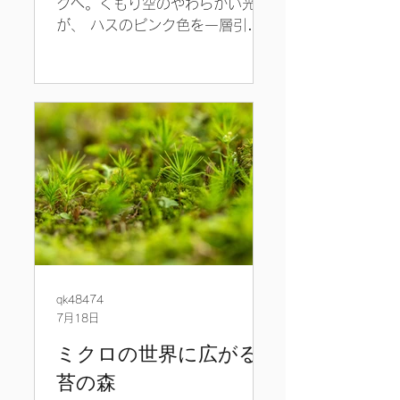
クへ。くもり空のやわらかい光
が、 ハスのピンク色を一層引き
立てていました😊
qk48474
7月18日
ミクロの世界に広がる
苔の森