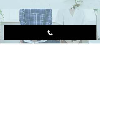
Staff
スタッフ紹介
L e a v e s
リーヴス
〒311-2424 茨城県潮来市潮来638
住所
0299-63-1578
（電話予約優先）